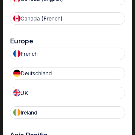
infections
Notifications automatisées et en temps réel des risques de
non-conformité pour une gestion rapide
Canada (French)
Europe
French
Deutschland
Réduction du fardeau administratif
Jusqu’à six fois moins de travail administratif par rapport aux
1
journaux papier
UK
Ireland
Asia Pacific