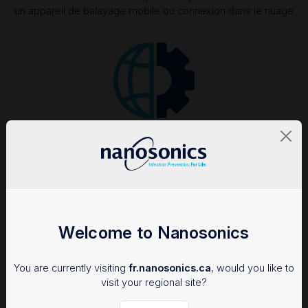
un appareil de balayage mobile ou connexion dans le nuage
Adhésion constante aux procédures opérationnelles
normalisées (PON)
Solutions flexibles s’intégrant de manière transparente à des
flux de travail cliniques variés
Welcome to Nanosonics
You are currently visiting
fr.nanosonics.ca
, would you like to
visit your regional site?