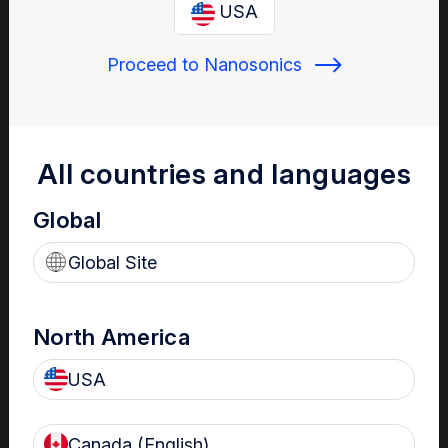
USA
Vue des risques en temps réel
Tableaux de bord affichant rapidement des dossiers et des
Proceed to Nanosonics
analyses de données de précision
Rationalisation de la gestion de la
All countries and languages
conformité pour offrir des soins
optimaux aux patients
Global
Global Site
North America
USA
Favorise les meilleures pratiques de contrôle des
Canada (English)