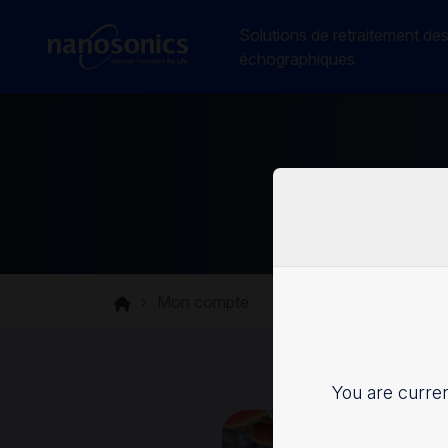
Solutions de retraitement de
échographiques
Mon compte
You are curren