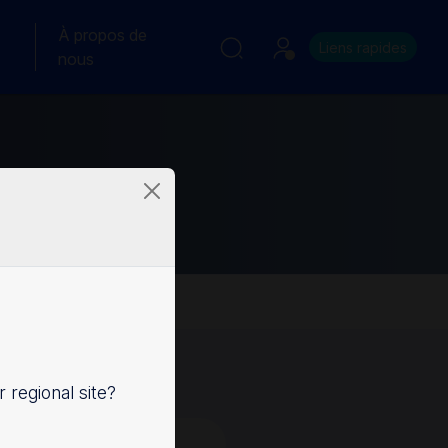
À propos de
Liens rapides
nous
r regional site?