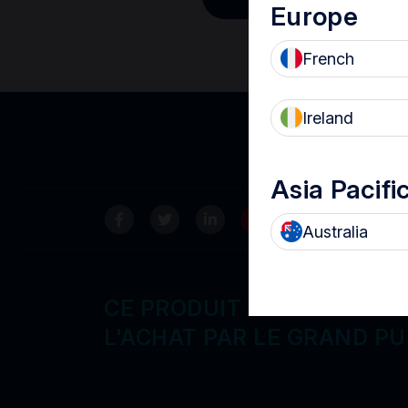
Europe
French
Ireland
Asia Pacifi
Canada
Australia
CE PRODUIT N'EST PAS DI
L'ACHAT PAR LE GRAND PU