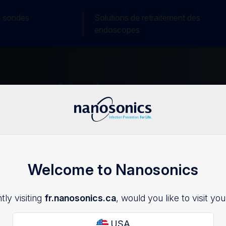
s sondes
Solutions de retraitement des
endoscopes
My Account
Welcome to Nanosonics
tly visiting
fr.nanosonics.ca
, would you like to visit you
USA