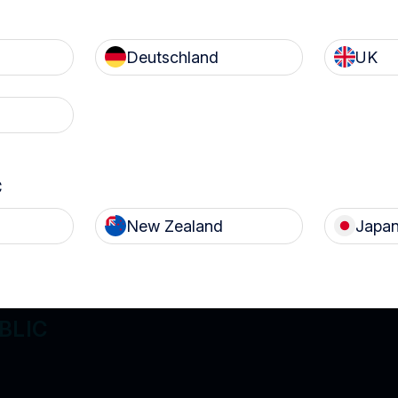
Deutschland
UK
c
Terms of Use
P
New Zealand
Japa
SPONIBLE À
BLIC