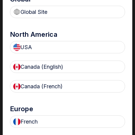
Global Site
North America
USA
Canada (English)
Résumé critique
Canada (French)
Le dispositif trophon maximise la sécurité du personnel et
des patients en minimisant l’exposition aux produits
chimiques.
Europe
Le désinfectant trophon est contenu dans une cartouche
percée uniquement une fois qu’elle a été correctement
French
insérée et scellée à l’intérieur du dispositif trophon.