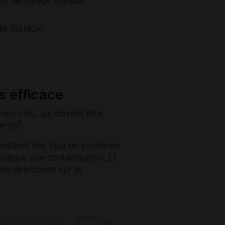
 un nettoyage manuel
alia (GENCA)
s efficace
mes clés, qui doivent être
3
menté
.
ntaient des taux de protéines
indique une contamination. Et
es directrices sur le