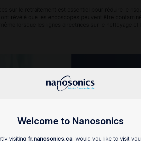
ces sur le retraitement est essentiel pour réduire le ris
 ont révélé que les endoscopes peuvent être contamin
ême lorsque les lignes directrices sur le nettoyage et 
Des endoscop
liés à des éc
Pendant la dernière 
publiés à propos de 
ou des infections as
Welcome to Nanosonics
Des incidents de con
principaux types d’
tly visiting
fr.nanosonics.ca
, would you like to visit you