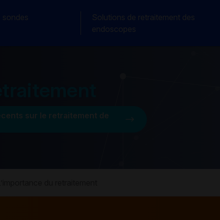
s sondes
Solutions de retraitement des
endoscopes
etraitement
cents sur le retraitement de
L’importance du retraitement