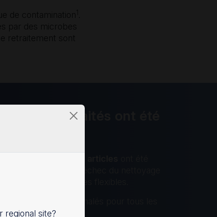
1
que de contamination
.
és par des microbes
le retraitement sont
es mal retraités ont été
losions
décennie,
plus de 200 articles
ont été
la contamination, de l’échec du nettoyage
sociées aux endoscopes flexibles.
tamination ont été signalés pour tous les
endoscopes.
r regional site?