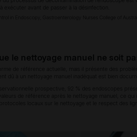
te du processus de décontamination de l’endoscope est
 exécuter avant de passer à la désinfection.
ntrol in Endoscopy, Gastroenterology Nurses College of Austr
que le nettoyage manuel ne soit pa
orme de référence actuelle, mais il présente des
problè
ent dû à un nettoyage manuel inadéquat est bien docu
servationnelle prospective, 92 % des endoscopes prése
valeurs de référence après le nettoyage manuel, ce qui 
 protocoles locaux sur le nettoyage et le respect des lign