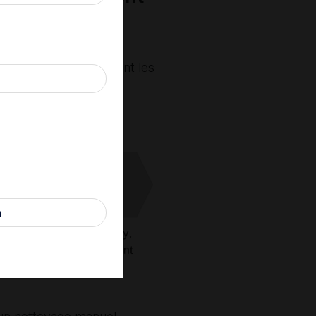
des dizaines d’étapes
t reconnus comme étant les
n