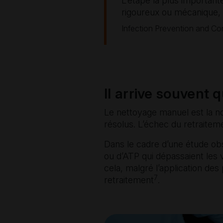
L’étape la plus importan
rigoureux ou mécanique, à
Infection Prevention and Co
Il arrive souvent 
Le nettoyage manuel est la n
résolus.
L’échec du retraitem
Dans le cadre d’une étude ob
ou d’ATP qui dépassaient les 
cela, malgré l’application des
7
retraitement
.