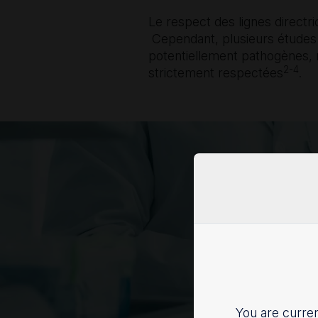
Le respect des lignes directri
Cependant, plusieurs études
potentiellement pathogènes, m
2-4
strictement respectées
.
You are curren