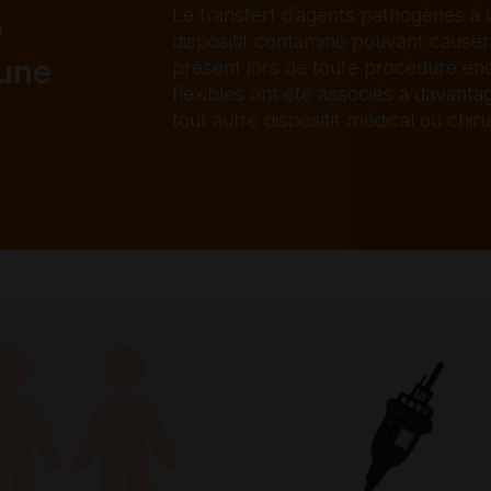
Le transfert d’agents pathogènes à u
n
dispositif contaminé pouvant causer 
 une
présent lors de toute procédure e
flexibles ont été associés à davantag
tout autre dispositif médical ou chirur